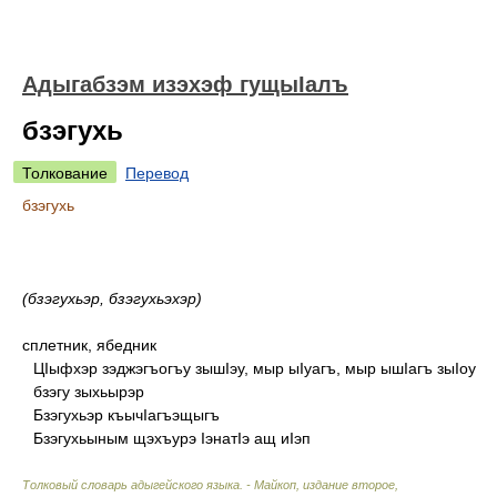
Адыгабзэм изэхэф гущыIалъ
бзэгухь
Толкование
Перевод
бзэгухь
(бзэгухьэр, бзэгухьэхэр)
сплетник, ябедник
ЦIыфхэр зэджэгъогъу зышIэу, мыр ыIуагъ, мыр ышIагъ зыIоу
бзэгу зыхьырэр
Бзэгухьэр къычIагъэщыгъ
Бзэгухьыным щэхъурэ IэнатIэ ащ иIэп
Толковый словарь адыгейского языка. - Майкоп, издание второе,