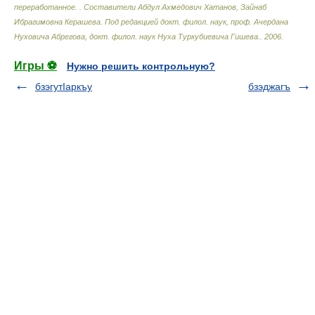
переработанное.
.
Составители Абдул Ахмедович Хатанов, Зайнаб
Ибрагимовна Керашева. Под редакцией докт. филол. наук, проф. Ачердана
Нуховича Абрегова, докт. филол. наук Нуха Туркубиевича Гишева.
.
2006
.
Игры ⚽
Нужно решить контрольную?
бзэгутIаркъу
бзэджагъ